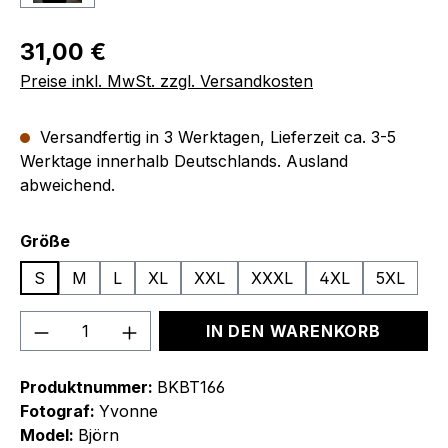
Regulärer Preis:
31,00 €
Preise inkl. MwSt. zzgl. Versandkosten
Versandfertig in 3 Werktagen, Lieferzeit ca. 3-5
Werktage innerhalb Deutschlands. Ausland
abweichend.
auswählen
Größe
S
M
L
XL
XXL
XXXL
4XL
5XL
Produkt Anzahl: Gib den gewünschten We
IN DEN WARENKORB
Produktnummer:
BKBT166
Fotograf:
Yvonne
Model:
Björn