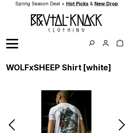
Spring Season Deal +
Hot Picks
&
New Drop
Zum Hauptinhalt springen
Ware
WOLFxSHEEP Shirt [white]
Bildergalerie überspringen