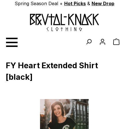
Spring Season Deal +
Hot Picks
&
New Drop
Zum Hauptinhalt springen
Ware
FY Heart Extended Shirt
[black]
Bildergalerie überspringen