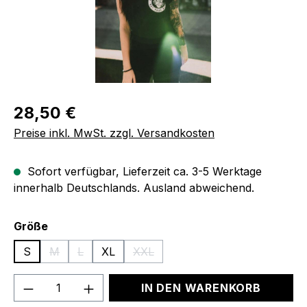
Regulärer Preis:
28,50 €
Preise inkl. MwSt. zzgl. Versandkosten
Sofort verfügbar, Lieferzeit ca. 3-5 Werktage
innerhalb Deutschlands. Ausland abweichend.
auswählen
Größe
S
M
L
XL
XXL
(Diese Option ist zurzeit nicht verfügbar.)
(Diese Option ist zurzeit nicht verfügbar.)
(Diese Option ist zurzeit nicht verfüg
Produkt Anzahl: Gib den gewünschten We
IN DEN WARENKORB