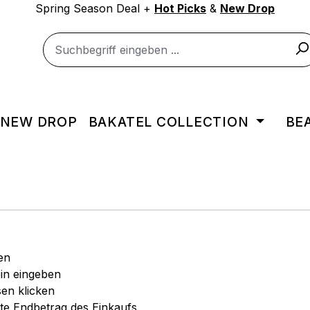
Spring Season Deal +
Hot Picks
&
New Drop
NEW DROP
BAKATEL COLLECTION
BE
en
in eingeben
sen klicken
rte Endbetrag des Einkaufs