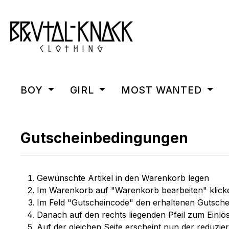
m Hauptinhalt springen
Zur Suche springen
Zur Hauptnavigation springen
BOY
GIRL
MOST WANTED
Gutscheinbedingungen
Gewünschte Artikel in den Warenkorb legen
Im Warenkorb auf "Warenkorb bearbeiten" klick
Im Feld "Gutscheincode" den erhaltenen Gutsche
Danach auf den rechts liegenden Pfeil zum Einlö
Auf der gleichen Seite erscheint nun der reduzie